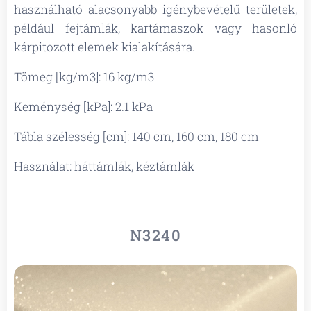
használható alacsonyabb igénybevételű területek,
például fejtámlák, kartámaszok vagy hasonló
kárpitozott elemek kialakítására.
Tömeg [kg/m3]: 16 kg/m3
Keménység [kPa]: 2.1 kPa
Tábla szélesség [cm]: 140 cm, 160 cm, 180 cm
Használat: háttámlák, kéztámlák
N3240