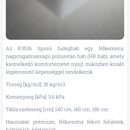
Az R3536 típusú hideghab egy félkemény,
nagyrugalmasságú poliuretán hab (HR hab), amely
kiemelkedő komfortérzetet nyújt, miközben kiváló
légáteresztő képességgel rendelkezik.
Tömeg [kg/m3]: 35 kg/m3
Keménység [kPa]: 3.6 kPa
Tábla szélesség [cm]: 140 cm, 160 cm, 180 cm
Használat: prémium, félkemény fekvő felületek,
háttámlák, kéztámlák