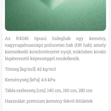
Az R4246 típusú hideghab egy kemény,
nagyrugalmasságú poliuretán hab (HR hab), amely
kiemelkedő komfortérzetet nyújt, miközben kiváló
légáteresztő képességgel rendelkezik.
Tömeg [kg/m3]: 42 kg/m3
Keménység [kPa]: 4.6 kPa
Tábla szélesség [cm]: 140 cm, 160 cm, 180 cm
Használat: prémium kemény fekvő felületek