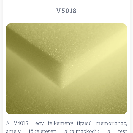
V5018
A V4015 egy félkemény típusú memóriahab,
amely tökéletesen alkalmazkodik a test