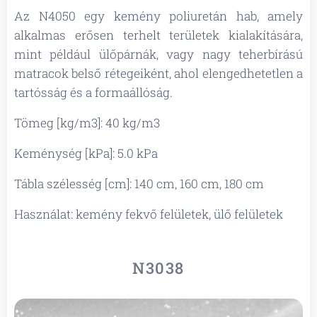
Az N4050 egy kemény poliuretán hab, amely
alkalmas erősen terhelt területek kialakítására,
mint például ülőpárnák, vagy nagy teherbírású
matracok belső rétegeiként, ahol elengedhetetlen a
tartósság és a formaállóság.
Tömeg [kg/m3]: 40 kg/m3
Keménység [kPa]: 5.0 kPa
Tábla szélesség [cm]: 140 cm, 160 cm, 180 cm
Használat: kemény fekvő felületek, ülő felületek
N3038