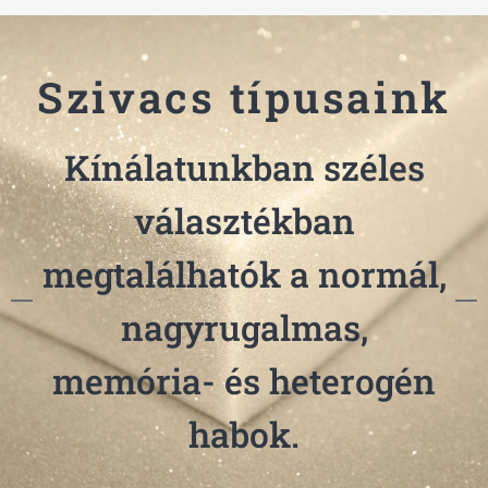
Szivacs típusaink
Kínálatunkban széles
választékban
megtalálhatók a normál,
nagyrugalmas,
memória- és heterogén
habok.