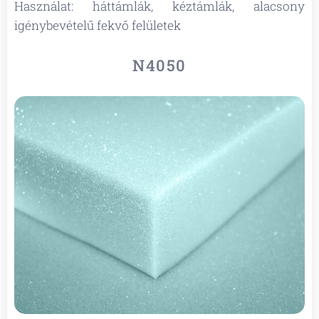
Használat: háttámlák, kéztámlák, alacsony
igénybevételű fekvő felületek
N4050