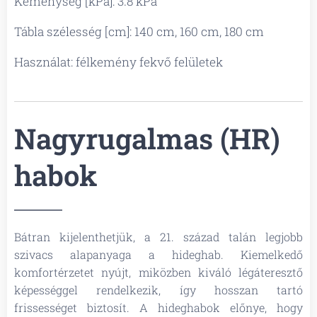
Keménység [kPa]: 3.8 kPa
Tábla szélesség [cm]: 140 cm, 160 cm, 180 cm
Használat: félkemény fekvő felületek
Nagyrugalmas (HR)
habok
Bátran kijelenthetjük, a 21. század talán legjobb
szivacs alapanyaga a hideghab. Kiemelkedő
komfortérzetet nyújt, miközben kiváló légáteresztő
képességgel rendelkezik, így hosszan tartó
frissességet biztosít. A hideghabok előnye, hogy