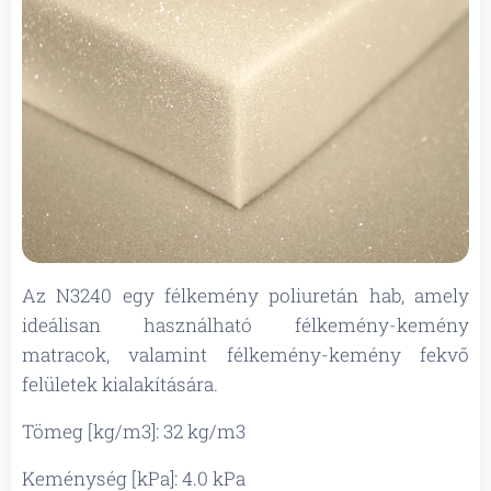
Az N3240 egy félkemény poliuretán hab, amely
ideálisan használható félkemény-kemény
matracok, valamint félkemény-kemény fekvő
felületek kialakítására.
Tömeg [kg/m3]: 32 kg/m3
Keménység [kPa]: 4.0 kPa