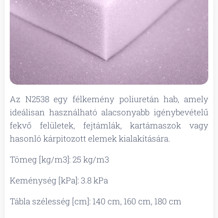
Az N2538 egy félkemény poliuretán hab, amely
ideálisan használható alacsonyabb igénybevételű
fekvő felületek, fejtámlák, kartámaszok vagy
hasonló kárpitozott elemek kialakítására.
Tömeg [kg/m3]: 25 kg/m3
Keménység [kPa]: 3.8 kPa
Tábla szélesség [cm]: 140 cm, 160 cm, 180 cm