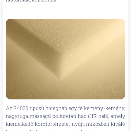
Az R4036 típusú hideghab egy félkemény-kemény,
nagyrugalmasságú poliuretán hab (HR hab), amely
kiemelkedő komfortérzetet nyújt, miközben kiváló