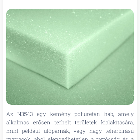
Az N3543 egy kemény poliuretán hab, amely
alkalmas erősen terhelt területek kialakítására,
mint például ülőpárnák, vagy nagy teherbírású
matracok, ahol elengedhetetlen a tartósság és a