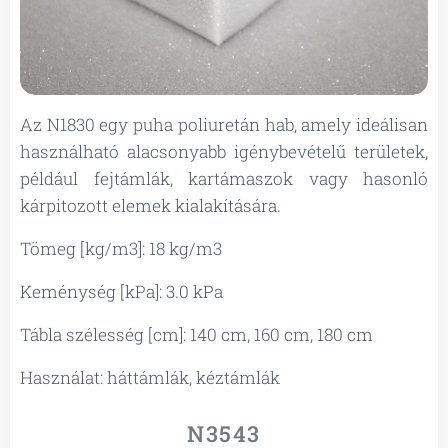
Az N1830 egy puha poliuretán hab, amely ideálisan
használható alacsonyabb igénybevételű területek,
például fejtámlák, kartámaszok vagy hasonló
kárpitozott elemek kialakítására.
Tömeg [kg/m3]: 18 kg/m3
Keménység [kPa]: 3.0 kPa
Tábla szélesség [cm]: 140 cm, 160 cm, 180 cm
Használat: háttámlák, kéztámlák
N3543