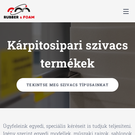
Kárpitosipari szivacs
termékek
TEKINTSE MEG SZIVACS TÍPUSAINKAT
Ügyfeleink egyedi, speciális kéréseit is tudjuk teljesíteni.
Igény szerint egyedi modellek, műszaki rajzok, sablonok