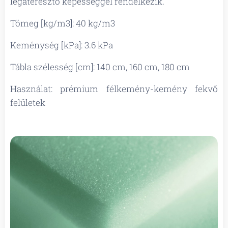
légáteresztő képességgel rendelkezik.
Tömeg [kg/m3]: 40 kg/m3
Keménység [kPa]: 3.6 kPa
Tábla szélesség [cm]: 140 cm, 160 cm, 180 cm
Használat: prémium félkemény-kemény fekvő
felületek